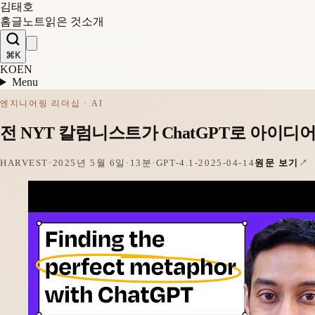
김태호
홈
글
노트
읽은 것
소개
⌘K
KO
EN
Menu
엔지니어링 리더십 · AI
전 NYT 칼럼니스트가 ChatGPT로 아이디
HARVEST
·
2025년 5월 6일
·
13분
·
GPT-4.1-2025-04-14
원문 보기