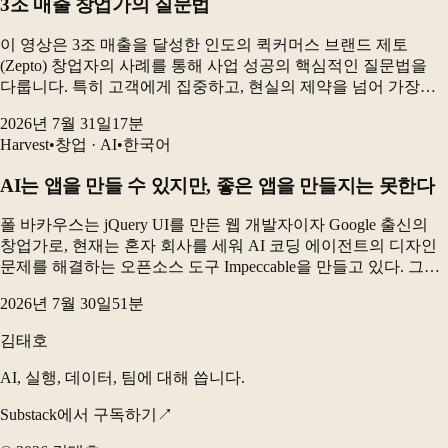
3조 매출 창업가의 질문법
이 영상은 3조 매출을 달성한 인도의 퀵커머스 브랜드 제토
(Zepto) 창업자의 사례를 통해 사업 성공의 핵심적인 질문법을
다룹니다. 특히 고객에게 집중하고, 현실의 제약을 넘어 가장
이상적인 해결책을 상상하며, 이를 실행에 옮기는 과정이
2026년 7월 31일
17
분
중요하다고 강조합니다. 또한 브랜드 전략이 있든 없...
Harvest
•
창업 · AI
•
한국어
AI는 앱을 만들 수 있지만, 좋은 앱을 만들지는 못한다
폴 바카우스는 jQuery UI를 만든 웹 개발자이자 Google 출신의
창업가로, 현재는 혼자 회사를 세워 AI 코딩 에이전트의 디자인
문제를 해결하는 오픈소스 도구 Impeccable을 만들고 있다. 그는
AI 시대에 인간에게 가장 중요한 능력은 무언가를 더하는
2026년 7월 30일
51
분
창의성보다 “무엇을 하지...
김태호
AI, 실행, 데이터, 팀에 대해 씁니다.
Substack에서 구독하기
↗