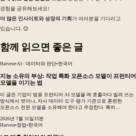
경험을 공유해보세요!
더 많은 인사이트와 성장의 기회
가 여러분을 기다리고
있습니다. 😊
함께 읽으면 좋은 글
Harvest
•
AI · 데이터와 판단
•
한국어
지능 소유의 부상: 작업 특화 오픈소스 모델이 프런티어
모델을 이기는 법
이 글은 기업이 범용 프런티어 AI 모델을 매 호출마다 빌려 쓰는
방식에서 벗어나, 자사 데이터·도구·평가 기준으로 훈련한
오픈소스 전문 모델을 소유해야 한다고 주장한다. 특히
전자상거래 카탈로그 검수 실험에서 GRPO로 미세조정한 90억
2026년 7월 31일
35
분
파라미터 오픈소스 모델은 최고 프런티어 구성보다 더...
Harvest
•
창업
•
한국어