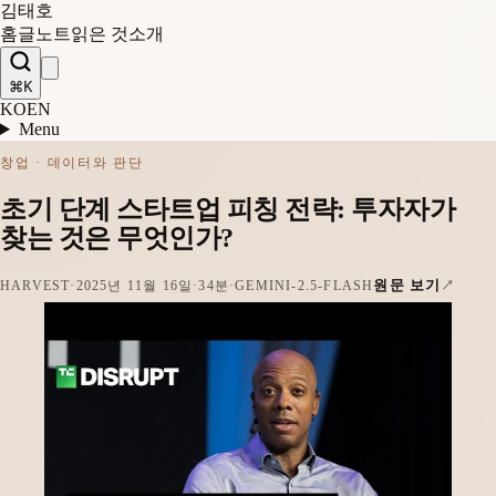
김태호
홈
글
노트
읽은 것
소개
⌘K
KO
EN
Menu
창업 · 데이터와 판단
초기 단계 스타트업 피칭 전략: 투자자가
찾는 것은 무엇인가?
원문 보기
HARVEST
·
2025년 11월 16일
·
34분
·
GEMINI-2.5-FLASH