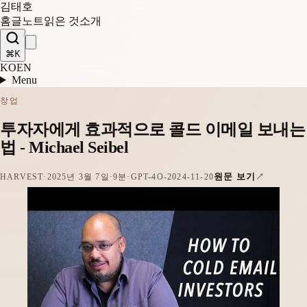
김태호
홈
글
노트
읽은 것
소개
⌘K
KO
EN
Menu
창업
투자자에게 효과적으로 콜드 이메일 보내는
법 - Michael Seibel
원문 보기
HARVEST
·
2025년 3월 7일
·
9분
·
GPT-4O-2024-11-20