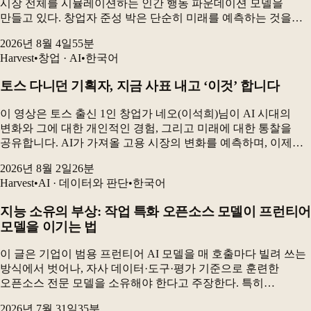
시장 전체를 시뮬레이션하는 인간 행동 파운데이션 모델을
만들고 있다. 창업자 준성 박은 단순히 미래를 예측하는 것을
넘어, “어떻게 하면 우리가 원하는 미래를 만들 수 있는가”를
2026년 8월 4일
55
분
보여주는 것이 시뮬레이션의 핵심이라고 설명...
Harvest
•
창업 · AI
•
한국어
토스 다니던 기획자, 지금 사표 내고 ‘이것’ 합니다
이 영상은 토스 출신 1인 창업가 네오(이석희)님이 AI 시대의
변화와 그에 대한 개인적인 경험, 그리고 미래에 대한 통찰을
공유합니다. AI가 가져올 고용 시장의 변화를 예측하며, 이제는
'AI로 창업하는 것'이 아니라 '창업을 AI로 해야 한다'는 메시지를
2026년 8월 2일
26
분
전달하고, 홀로 설 수 있는...
Harvest
•
AI · 데이터와 판단
•
한국어
지능 소유의 부상: 작업 특화 오픈소스 모델이 프런티어
모델을 이기는 법
이 글은 기업이 범용 프런티어 AI 모델을 매 호출마다 빌려 쓰는
방식에서 벗어나, 자사 데이터·도구·평가 기준으로 훈련한
오픈소스 전문 모델을 소유해야 한다고 주장한다. 특히
전자상거래 카탈로그 검수 실험에서 GRPO로 미세조정한 90억
2026년 7월 31일
35
분