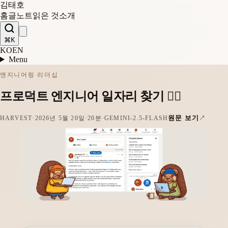
김태호
홈
글
노트
읽은 것
소개
⌘K
KO
EN
Menu
엔지니어링 리더십
프로덕트 엔지니어 일자리 찾기 🕵️‍♀️
원문 보기
HARVEST
·
2026년 5월 20일
·
20분
·
GEMINI-2.5-FLASH