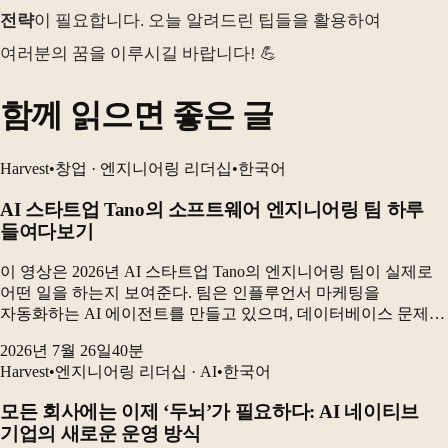
전략
이 필요합니다. 오늘 알려드린 팁들을 활용하여
여러분의 꿈을 이루시길 바랍니다! 💪
함께 읽으면 좋은 글
Harvest
•
창업 · 엔지니어링 리더십
•
한국어
AI 스타트업 Tano의 소프트웨어 엔지니어링 팀 하루
들여다보기
이 영상은 2026년 AI 스타트업 Tano의 엔지니어링 팀이 실제로
어떤 일을 하는지 보여준다. 팀은 인플루언서 마케팅을
자동화하는 AI 에이전트를 만들고 있으며, 데이터베이스 문제를
해결하고 고객 성과를 측정하는 동시에 AI 코딩 도구를 활용해
2026년 7월 26일
40
분
제품을 빠르게 개발하고 있다. 가장 큰 변...
Harvest
•
엔지니어링 리더십 · AI
•
한국어
모든 회사에는 이제 ‘두뇌’가 필요하다: AI 네이티브
기업의 새로운 운영 방식