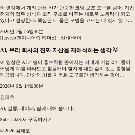
이 영상에서 개리 탄은 AI가 단순한 코딩 보조 도구를 넘어, 기업
전체의 업무 방식과 조직 구조를 바꾸는 새로운 노동력이 되고
있다고 설명한다. 핵심은 더 좋은 모델을 고르는 데 있지 않고,
업무를 스킬 파일·조직도·프로세스·기억 시스템으로 잘 연결해
2026년 7월 26일
36
분
AI가 반복적으로 실행할 수 있도록...
Harvest
•
엔지니어링 리더십 · AI
•
한국어
AI, 우리 회사의 진짜 자산을 재해석하는 생각 💡
이 영상은 AI 기술이 홍수처럼 쏟아지는 시대에 기업 리더들이
어떻게 AI를 바라보고 활용해야 할지에 대한 깊이 있는 통찰을
제공합니다. 단순히 AI를 자동화 도구로만 생각하는 것이
아니라, 회사의 핵심 자산인 '집중력'을 효율적으로 재배치하고,
2026년 6월 14일
30
분
시스템을 통해 더 큰 미션을 달성하는 관점으...
김태호
AI, 실행, 데이터, 팀에 대해 씁니다.
Substack에서 구독하기
↗
©
2026
김태호