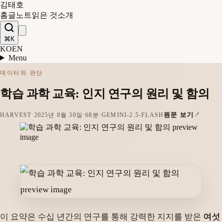
김태호
홈
글
노트
읽은 것
소개
⌘K
KO
EN
Menu
데이터와 판단
학습 과학 교육: 인지 연구의 원리 및 함의
원문 보기
HARVEST
·
2025년 8월 30일
·
68분
·
GEMINI-2.5-FLASH
이 요약은 수십 년간의 연구를 통해 강력한 지지를 받은
여섯