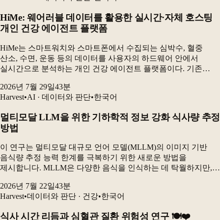
HiMe: 웨어러블 데이터를 활용한 실시간·자체 호스팅
개인 건강 에이전트 플랫폼
HiMe는 스마트워치와 스마트폰에서 수집되는 심박수, 혈중
산소, 수면, 운동 등의 데이터를 사용자의 하드웨어 안에서
실시간으로 분석하는 개인 건강 에이전트 플랫폼이다. 기존
웨어러블 분석의 획일성과 개인정보 문제를 해결하기 위해
2026년 7월 29일
43
분
데이터베이스를 핵심 구성요소로 삼고, 실시간 감지와
Harvest
•
AI · 데이터와 판단
•
한국어
장기적인...
멀티모달 LLM을 위한 기하학적 정보 강화 식사량 추정
방법
이 연구는 멀티모달 대규모 언어 모델(MLLM)의 이미지 기반
음식량 추정 능력 한계를 극복하기 위한 새로운 방법을
제시합니다. MLLM은 다양한 음식을 인식하는 데 탁월하지만,
실제 식사 사진에서 개별 음식의 양을 정확하게 추정하는 데는
2026년 7월 22일
43
분
어려움을 겪습니다. 본 연구는 고정된 상용 MLLM...
Harvest
•
데이터와 판단 · 건강
•
한국어
식사 시간 리듬과 심혈관 질환 위험성 연구 🍽️❤️