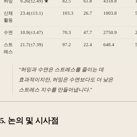
허밍
9.26(±2.49) ★
82.5
61.8
4318.8
신체
23.4(±13.1)
103.3
26.7
1003.8
활동
수면
10.9(±3.47)
70.3
47.7
2750.9
스트
21.7(±7.39)
97.2
22.4
648.4
레스
"허밍과 수면은 스트레스를 줄이는 데
효과적이지만, 허밍은 수면보다도 더 낮은
스트레스 지수를 만들어냅니다."
5. 논의 및 시사점