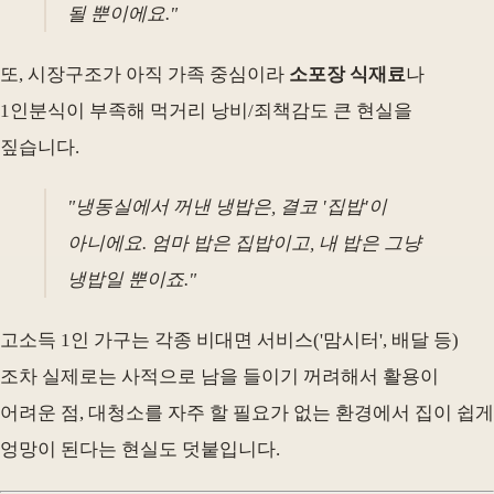
될 뿐이에요."
또, 시장구조가 아직 가족 중심이라
소포장 식재료
나
1인분식이 부족해 먹거리 낭비/죄책감도 큰 현실을
짚습니다.
"냉동실에서 꺼낸 냉밥은, 결코 '집밥'이
아니에요. 엄마 밥은 집밥이고, 내 밥은 그냥
냉밥일 뿐이죠."
고소득 1인 가구는 각종 비대면 서비스('맘시터', 배달 등)
조차 실제로는 사적으로 남을 들이기 꺼려해서 활용이
어려운 점, 대청소를 자주 할 필요가 없는 환경에서 집이 쉽게
엉망이 된다는 현실도 덧붙입니다.