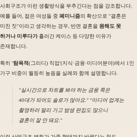
사회구조가 이런 생활방식을 부추긴다는 점을 강조합니다.
예를 들어, 젊은 여성들 중
페미니즘
의 확산으로 "결혼은
미친 짓"이라고 생각하는 경우, 반면 결혼을
원해도 못
하거나 미루다가
흘러간 케이스 등 다양한 이유가
존재합니다.
특히
'탐욕적
(그리디) 직업'(지식·금융·미디어분야)에서 1인
가구 비중이 월등히 높음을 실례와 함께 설명합니다.
"실시간으로 차트를 봐야 하는 금융 쪽은
40대가 되어도 솔로가 많아요." "미디어 업계는
촬영하러 멀리 가고 밤샘 편집도 많으니
결혼이 잘 안 돼요."
이런 산업구조 변화가 가족 형태까지 바꿨다는 점도