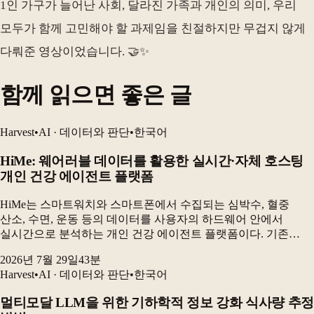
1인 가구가 늘어난 사회, 달라진 가족과 개인의 의미, 우리
모두가 함께 고민해야 할 과제임을 친절하지만 무겁지 않게
다뤄준 영상이었습니다. 🤝✨
함께 읽으면 좋은 글
Harvest
•
AI · 데이터와 판단
•
한국어
HiMe: 웨어러블 데이터를 활용한 실시간·자체 호스팅
개인 건강 에이전트 플랫폼
HiMe는 스마트워치와 스마트폰에서 수집되는 심박수, 혈중
산소, 수면, 운동 등의 데이터를 사용자의 하드웨어 안에서
실시간으로 분석하는 개인 건강 에이전트 플랫폼이다. 기존
웨어러블 분석의 획일성과 개인정보 문제를 해결하기 위해
2026년 7월 29일
43
분
데이터베이스를 핵심 구성요소로 삼고, 실시간 감지와
Harvest
•
AI · 데이터와 판단
•
한국어
장기적인...
멀티모달 LLM을 위한 기하학적 정보 강화 식사량 추정