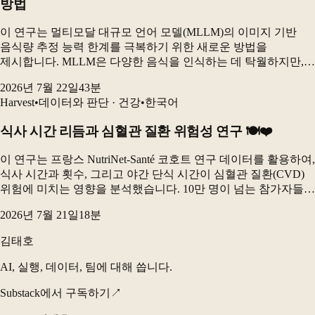
방법
이 연구는 멀티모달 대규모 언어 모델(MLLM)의 이미지 기반
음식량 추정 능력 한계를 극복하기 위한 새로운 방법을
제시합니다. MLLM은 다양한 음식을 인식하는 데 탁월하지만,
실제 식사 사진에서 개별 음식의 양을 정확하게 추정하는 데는
2026년 7월 22일
43
분
어려움을 겪습니다. 본 연구는 고정된 상용 MLLM...
Harvest
•
데이터와 판단 · 건강
•
한국어
식사 시간 리듬과 심혈관 질환 위험성 연구 🍽️❤️
이 연구는 프랑스 NutriNet-Santé 코호트 연구 데이터를 활용하여,
식사 시간과 횟수, 그리고 야간 단식 시간이 심혈관 질환(CVD)
위험에 미치는 영향을 분석했습니다. 10만 명이 넘는 참가자들을
대상으로 한 장기 추적 연구로, 늦은 아침 식사 및 늦은 저녁
2026년 7월 21일
18
분
식사가 전체 CVD...
김태호
AI, 실행, 데이터, 팀에 대해 씁니다.
Substack에서 구독하기
↗