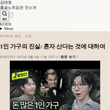
김태호
홈
글
노트
읽은 것
소개
⌘K
KO
EN
Menu
데이터와 판단 · 건강
1인 가구의 진실: 혼자 산다는 것에 대하여
원문 보기
HARVEST
·
2025년 8월 9일
·
17분
·
GPT-4.1