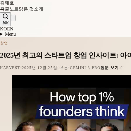
김태호
홈
글
노트
읽은 것
소개
⌘K
KO
EN
Menu
창업
2025년 최고의 스타트업 창업 인사이트:
HARVEST
·
2025년 12월 25일
·
16분
·
GEMINI-3-PRO
원문 보기