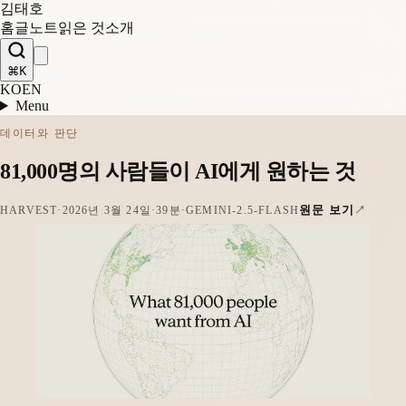
김태호
홈
글
노트
읽은 것
소개
⌘K
KO
EN
Menu
데이터와 판단
81,000명의 사람들이 AI에게 원하는 것
원문 보기
HARVEST
·
2026년 3월 24일
·
39분
·
GEMINI-2.5-FLASH