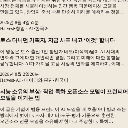
시장 전체를 시뮬레이션하는 인간 행동 파운데이션 모델을
만들고 있다. 창업자 준성 박은 단순히 미래를 예측하는 것을
넘어, “어떻게 하면 우리가 원하는 미래를 만들 수 있는가”를
2026년 8월 4일
55
분
보여주는 것이 시뮬레이션의 핵심이라고 설명...
Harvest
•
창업 · AI
•
한국어
토스 다니던 기획자, 지금 사표 내고 ‘이것’ 합니다
이 영상은 토스 출신 1인 창업가 네오(이석희)님이 AI 시대의
변화와 그에 대한 개인적인 경험, 그리고 미래에 대한 통찰을
공유합니다. AI가 가져올 고용 시장의 변화를 예측하며, 이제는
'AI로 창업하는 것'이 아니라 '창업을 AI로 해야 한다'는 메시지를
2026년 8월 2일
26
분
전달하고, 홀로 설 수 있는...
Harvest
•
AI · 데이터와 판단
•
한국어
지능 소유의 부상: 작업 특화 오픈소스 모델이 프런티어
모델을 이기는 법
이 글은 기업이 범용 프런티어 AI 모델을 매 호출마다 빌려 쓰는
방식에서 벗어나, 자사 데이터·도구·평가 기준으로 훈련한
오픈소스 전문 모델을 소유해야 한다고 주장한다. 특히
전자상거래 카탈로그 검수 실험에서 GRPO로 미세조정한 90억