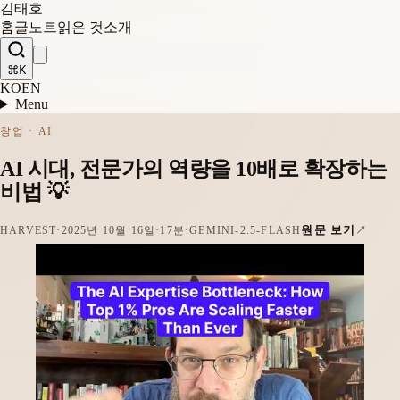
김태호
홈
글
노트
읽은 것
소개
⌘K
KO
EN
Menu
창업 · AI
AI 시대, 전문가의 역량을 10배로 확장하는
비법 💡
원문 보기
HARVEST
·
2025년 10월 16일
·
17분
·
GEMINI-2.5-FLASH