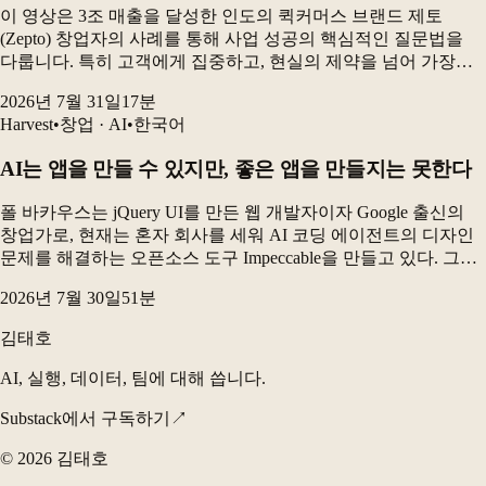
이 영상은 3조 매출을 달성한 인도의 퀵커머스 브랜드 제토
(Zepto) 창업자의 사례를 통해 사업 성공의 핵심적인 질문법을
다룹니다. 특히 고객에게 집중하고, 현실의 제약을 넘어 가장
이상적인 해결책을 상상하며, 이를 실행에 옮기는 과정이
2026년 7월 31일
17
분
중요하다고 강조합니다. 또한 브랜드 전략이 있든 없...
Harvest
•
창업 · AI
•
한국어
AI는 앱을 만들 수 있지만, 좋은 앱을 만들지는 못한다
폴 바카우스는 jQuery UI를 만든 웹 개발자이자 Google 출신의
창업가로, 현재는 혼자 회사를 세워 AI 코딩 에이전트의 디자인
문제를 해결하는 오픈소스 도구 Impeccable을 만들고 있다. 그는
AI 시대에 인간에게 가장 중요한 능력은 무언가를 더하는
2026년 7월 30일
51
분
창의성보다 “무엇을 하지...
김태호
AI, 실행, 데이터, 팀에 대해 씁니다.
Substack에서 구독하기
↗
©
2026
김태호