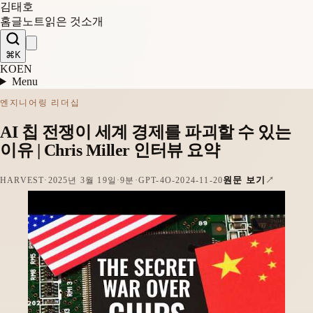
김태호
홈
글
노트
읽은 것
소개
⌘K
KO
EN
Menu
엔지니어링 리더십
AI 칩 전쟁이 세계 경제를 파괴할 수 있는
이유 | Chris Miller 인터뷰 요약
원문 보기
HARVEST
·
2025년 3월 19일
·
9분
·
GPT-4O-2024-11-20