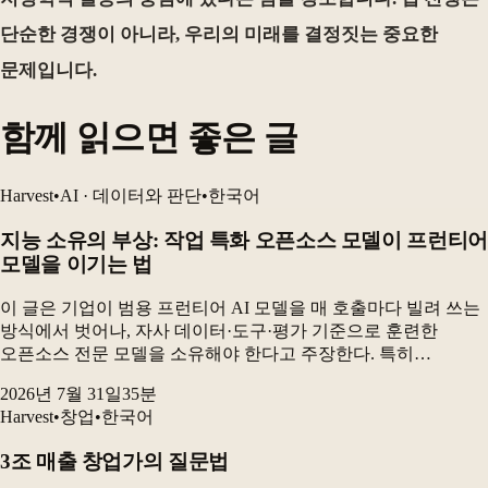
단순한 경쟁이 아니라, 우리의 미래를 결정짓는 중요한
문제입니다.
함께 읽으면 좋은 글
Harvest
•
AI · 데이터와 판단
•
한국어
지능 소유의 부상: 작업 특화 오픈소스 모델이 프런티어
모델을 이기는 법
이 글은 기업이 범용 프런티어 AI 모델을 매 호출마다 빌려 쓰는
방식에서 벗어나, 자사 데이터·도구·평가 기준으로 훈련한
오픈소스 전문 모델을 소유해야 한다고 주장한다. 특히
전자상거래 카탈로그 검수 실험에서 GRPO로 미세조정한 90억
2026년 7월 31일
35
분
파라미터 오픈소스 모델은 최고 프런티어 구성보다 더...
Harvest
•
창업
•
한국어
3조 매출 창업가의 질문법