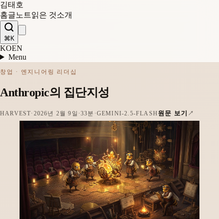
김태호
홈
글
노트
읽은 것
소개
⌘K
KO
EN
Menu
창업 · 엔지니어링 리더십
Anthropic의 집단지성
원문 보기
HARVEST
·
2026년 2월 9일
·
33분
·
GEMINI-2.5-FLASH