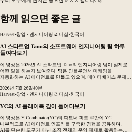
우리 모두에게 던지는 중요한 메시지입니다. 🚀
함께 읽으면 좋은 글
Harvest
•
창업 · 엔지니어링 리더십
•
한국어
AI 스타트업 Tano의 소프트웨어 엔지니어링 팀 하루
들여다보기
이 영상은 2026년 AI 스타트업 Tano의 엔지니어링 팀이 실제로
어떤 일을 하는지 보여준다. 팀은 인플루언서 마케팅을
자동화하는 AI 에이전트를 만들고 있으며, 데이터베이스 문제를
해결하고 고객 성과를 측정하는 동시에 AI 코딩 도구를 활용해
2026년 7월 26일
40
분
제품을 빠르게 개발하고 있다. 가장 큰 변...
Harvest
•
창업 · 엔지니어링 리더십
•
한국어
YC의 AI 플레이북 깊이 들여다보기
이 영상은 Y Combinator(YC)의 파트너 피트 쿠만이 YC
내부적으로 AI 에이전트 인프라를 구축한 경험을 공유하며,
AI를 단순한 도구가 아닌 조직 전체의 운영 체제로 활용하는