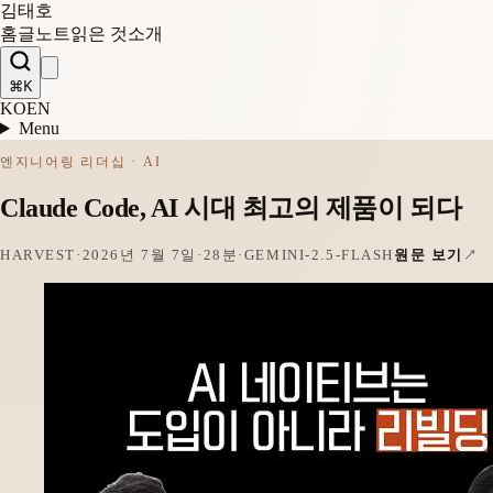
김태호
홈
글
노트
읽은 것
소개
⌘K
KO
EN
Menu
엔지니어링 리더십 · AI
Claude Code, AI 시대 최고의 제품이 되다
HARVEST
·
2026년 7월 7일
·
28분
·
GEMINI-2.5-FLASH
원문 보기