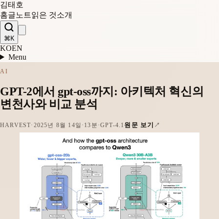
김태호
홈
글
노트
읽은 것
소개
⌘K
KO
EN
Menu
AI
GPT-2에서 gpt-oss까지: 아키텍처 혁신의
변천사와 비교 분석
원문 보기
HARVEST
·
2025년 8월 14일
·
13분
·
GPT-4.1