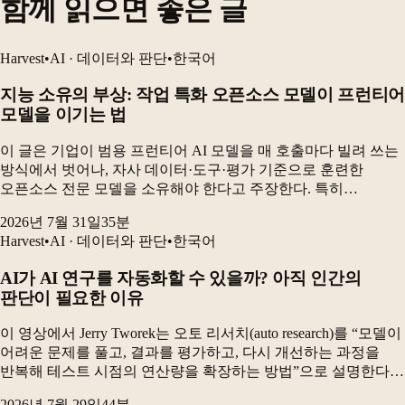
함께 읽으면 좋은 글
Harvest
•
AI · 데이터와 판단
•
한국어
지능 소유의 부상: 작업 특화 오픈소스 모델이 프런티어
모델을 이기는 법
이 글은 기업이 범용 프런티어 AI 모델을 매 호출마다 빌려 쓰는
방식에서 벗어나, 자사 데이터·도구·평가 기준으로 훈련한
오픈소스 전문 모델을 소유해야 한다고 주장한다. 특히
전자상거래 카탈로그 검수 실험에서 GRPO로 미세조정한 90억
2026년 7월 31일
35
분
파라미터 오픈소스 모델은 최고 프런티어 구성보다 더...
Harvest
•
AI · 데이터와 판단
•
한국어
AI가 AI 연구를 자동화할 수 있을까? 아직 인간의
판단이 필요한 이유
이 영상에서 Jerry Tworek는 오토 리서치(auto research)를 “모델이
어려운 문제를 풀고, 결과를 평가하고, 다시 개선하는 과정을
반복해 테스트 시점의 연산량을 확장하는 방법”으로 설명한다.
하지만 현재의 AI 연구 시스템은 새로운 아이디어를 충분히
2026년 7월 29일
44
분