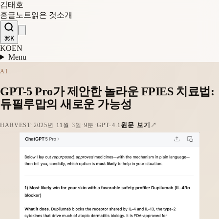
김태호
홈
글
노트
읽은 것
소개
⌘K
KO
EN
Menu
AI
GPT-5 Pro가 제안한 놀라운 FPIES 치료법:
듀필루맙의 새로운 가능성
원문 보기
HARVEST
·
2025년 11월 3일
·
9분
·
GPT-4.1