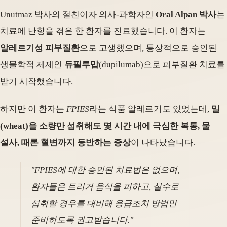
Unutmaz 박사의 절친이자 의사-과학자인
Oral Alpan 박사
는
치료에 난항을 겪은 한 환자를 진료했습니다. 이 환자는
알레르기성 피부질환
으로 고생했으며, 통상적으로 승인된
생물학적 제제인
듀필루맙
(dupilumab)으로 피부질환 치료를
받기 시작했습니다.
하지만 이 환자는
FPIES
라는 식품 알레르기도 있었는데,
밀
(wheat)을 소량만 섭취해도 몇 시간 내에 극심한 복통, 물
설사, 때론 혈변까지 동반하는 증상
이 나타났습니다.
"FPIES에 대한 승인된 치료법은 없으며,
환자들은 트리거 음식을 피하고, 실수로
섭취할 경우를 대비해 응급조치 방법만
준비하도록 권고받습니다."