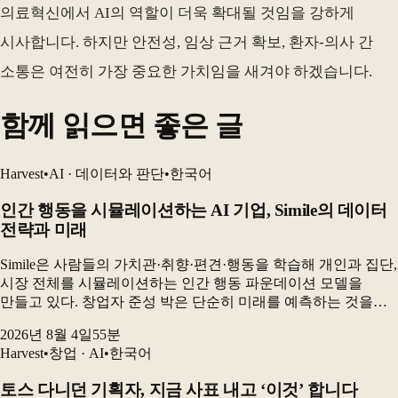
의료혁신에서 AI의 역할이 더욱 확대될 것임을 강하게
시사합니다. 하지만 안전성, 임상 근거 확보, 환자-의사 간
소통은 여전히 가장 중요한 가치임을 새겨야 하겠습니다.
함께 읽으면 좋은 글
Harvest
•
AI · 데이터와 판단
•
한국어
인간 행동을 시뮬레이션하는 AI 기업, Simile의 데이터
전략과 미래
Simile은 사람들의 가치관·취향·편견·행동을 학습해 개인과 집단,
시장 전체를 시뮬레이션하는 인간 행동 파운데이션 모델을
만들고 있다. 창업자 준성 박은 단순히 미래를 예측하는 것을
넘어, “어떻게 하면 우리가 원하는 미래를 만들 수 있는가”를
2026년 8월 4일
55
분
보여주는 것이 시뮬레이션의 핵심이라고 설명...
Harvest
•
창업 · AI
•
한국어
토스 다니던 기획자, 지금 사표 내고 ‘이것’ 합니다