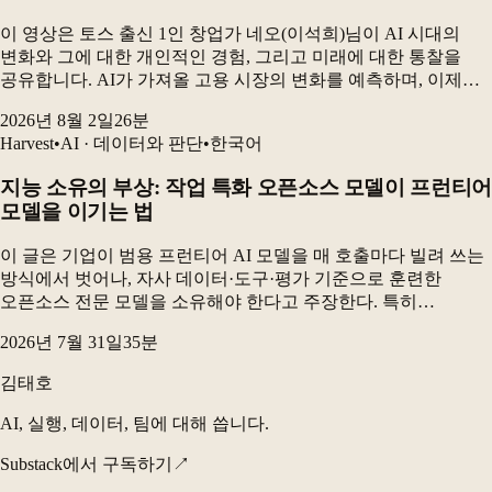
이 영상은 토스 출신 1인 창업가 네오(이석희)님이 AI 시대의
변화와 그에 대한 개인적인 경험, 그리고 미래에 대한 통찰을
공유합니다. AI가 가져올 고용 시장의 변화를 예측하며, 이제는
'AI로 창업하는 것'이 아니라 '창업을 AI로 해야 한다'는 메시지를
2026년 8월 2일
26
분
전달하고, 홀로 설 수 있는...
Harvest
•
AI · 데이터와 판단
•
한국어
지능 소유의 부상: 작업 특화 오픈소스 모델이 프런티어
모델을 이기는 법
이 글은 기업이 범용 프런티어 AI 모델을 매 호출마다 빌려 쓰는
방식에서 벗어나, 자사 데이터·도구·평가 기준으로 훈련한
오픈소스 전문 모델을 소유해야 한다고 주장한다. 특히
전자상거래 카탈로그 검수 실험에서 GRPO로 미세조정한 90억
2026년 7월 31일
35
분
파라미터 오픈소스 모델은 최고 프런티어 구성보다 더...
김태호
AI, 실행, 데이터, 팀에 대해 씁니다.
Substack에서 구독하기
↗