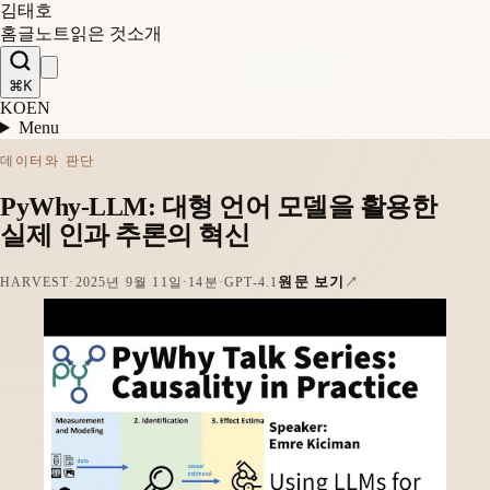
김태호
홈
글
노트
읽은 것
소개
⌘K
KO
EN
Menu
데이터와 판단
PyWhy-LLM: 대형 언어 모델을 활용한
실제 인과 추론의 혁신
원문 보기
HARVEST
·
2025년 9월 11일
·
14분
·
GPT-4.1