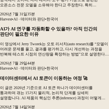
오픈소스 전문 모델을 소유해야 한다고 주장한다. 특히
전자상거래 카탈로그 검수 실험에서 GRPO로 미세조정한 90억
2026년 7월 31일
35
분
파라미터 오픈소스 모델은 최고 프런티어 구성보다 더...
Harvest
•
AI · 데이터와 판단
•
한국어
AI가 AI 연구를 자동화할 수 있을까? 아직 인간의
판단이 필요한 이유
이 영상에서 Jerry Tworek는 오토 리서치(auto research)를 “모델이
어려운 문제를 풀고, 결과를 평가하고, 다시 개선하는 과정을
반복해 테스트 시점의 연산량을 확장하는 방법”으로 설명한다.
하지만 현재의 AI 연구 시스템은 새로운 아이디어를 충분히
2026년 7월 29일
44
분
다양하게 만들어내지 못...
Harvest
•
AI · 데이터와 판단
•
한국어
데이터센터에서 AI 토큰이 이동하는 여정 🚀
이 글은 2026년 기준으로 AI 토큰 하나가 데이터센터를
통과하며 겪는 15가지 물리적, 논리적 단계를 상세히
설명합니다. AI 제품의 핵심인 추론(inference) 과정이 어떻게
진행되는지, 그리고 이 과정에서 발생하는 비용과 최적화
2026년 7월 14일
56
분
기법들을 다룹니다. 특히, 추론이 AI 컴퓨팅의 대...