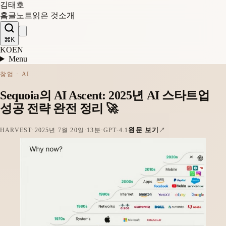
김태호
홈
글
노트
읽은 것
소개
⌘K
KO
EN
Menu
창업 · AI
Sequoia의 AI Ascent: 2025년 AI 스타트업
성공 전략 완전 정리 🚀
원문 보기
HARVEST
·
2025년 7월 20일
·
13분
·
GPT-4.1