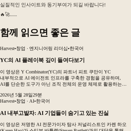
실질적인 인사이트와 동기부여가 되길 바랍니다!
🔥🚀......
함께 읽으면 좋은 글
Harvest
•
창업 · 엔지니어링 리더십
•
한국어
YC의 AI 플레이북 깊이 들여다보기
이 영상은 Y Combinator(YC)의 파트너 피트 쿠만이 YC
내부적으로 AI 에이전트 인프라를 구축한 경험을 공유하며,
AI를 단순한 도구가 아닌 조직 전체의 운영 체제로 활용하는
방법을 설명합니다. 특히 AI 에이전트에 데이터베이스 접근
2026년 5월 28일
29
분
권한을 부여한 것이 얼마나 큰 변화를 가져왔...
Harvest
•
창업 · AI
•
한국어
AI 내부고발자: AI 기업들이 숨기고 있는 진실
이 영상은 저명한 AI 전문가이자 탐사 저널리스트인 카렌 하오
(Karen Hao)가 스티븐 바틀렛(Steven Bartlett)과의 대담을 통해