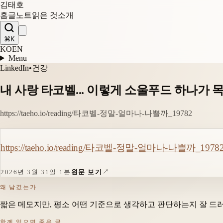
김태호
홈
글
노트
읽은 것
소개
⌘K
KO
EN
Menu
LinkedIn
•
건강
내 사랑 타코벨... 이렇게 소울푸드 하나가 목
https://taeho.io/reading/타코벨-정말-얼마나-나쁠까_19782
https://taeho.io/reading/타코벨-정말-얼마나-나쁠까_1978
2026년 3월 31일
·
1분
원문 보기
왜 남겼는가
짧은 메모지만, 평소 어떤 기준으로 생각하고 판단하는지 잘 드
함께 읽으면 좋은 글