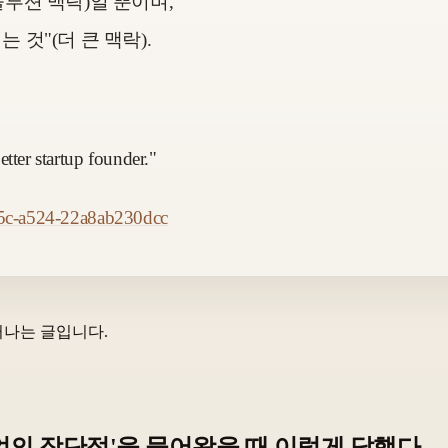
솔루션 맥락)일 뿐이며,
것"(더 큰 맥락).
tter startup founder."
465c-a524-22a8ab230dcc
러나는 글입니다.
창업의 장단점'을 물어왔을 때 이렇게 답했다.