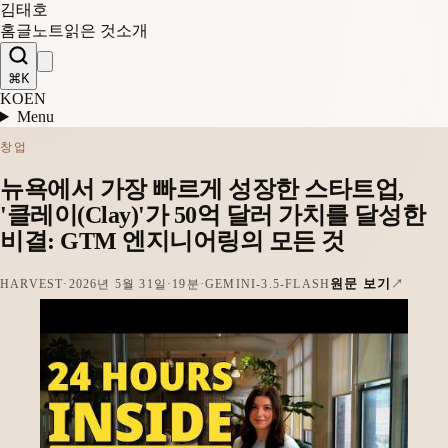
김태호
홈
글
노트
읽은 것
소개
⌘K
KO
EN
Menu
창업
뉴욕에서 가장 빠르게 성장한 스타트업,
'클레이(Clay)'가 50억 달러 가치를 달성한
비결: GTM 엔지니어링의 모든 것
원문 보기
HARVEST
·
2026년 5월 31일
·
19분
·
GEMINI-3.5-FLASH