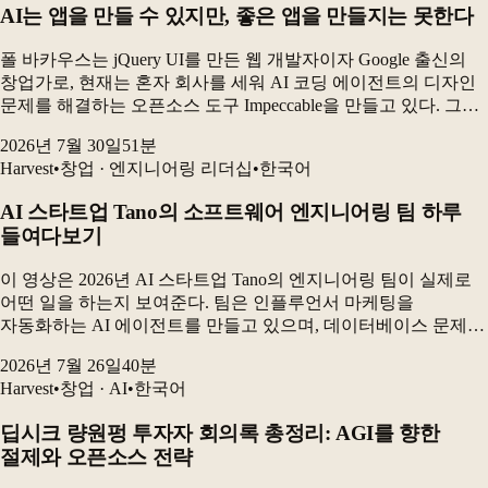
AI는 앱을 만들 수 있지만, 좋은 앱을 만들지는 못한다
폴 바카우스는 jQuery UI를 만든 웹 개발자이자 Google 출신의
창업가로, 현재는 혼자 회사를 세워 AI 코딩 에이전트의 디자인
문제를 해결하는 오픈소스 도구 Impeccable을 만들고 있다. 그는
AI 시대에 인간에게 가장 중요한 능력은 무언가를 더하는
2026년 7월 30일
51
분
창의성보다 “무엇을 하지...
Harvest
•
창업 · 엔지니어링 리더십
•
한국어
AI 스타트업 Tano의 소프트웨어 엔지니어링 팀 하루
들여다보기
이 영상은 2026년 AI 스타트업 Tano의 엔지니어링 팀이 실제로
어떤 일을 하는지 보여준다. 팀은 인플루언서 마케팅을
자동화하는 AI 에이전트를 만들고 있으며, 데이터베이스 문제를
해결하고 고객 성과를 측정하는 동시에 AI 코딩 도구를 활용해
2026년 7월 26일
40
분
제품을 빠르게 개발하고 있다. 가장 큰 변...
Harvest
•
창업 · AI
•
한국어
딥시크 량원펑 투자자 회의록 총정리: AGI를 향한
절제와 오픈소스 전략