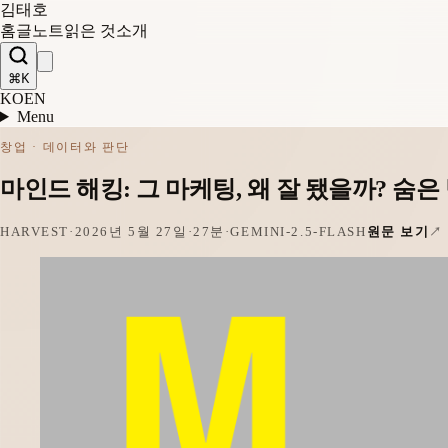
김태호
홈
글
노트
읽은 것
소개
⌘K
KO
EN
Menu
창업 · 데이터와 판단
마인드 해킹: 그 마케팅, 왜 잘 됐을까? 숨은
HARVEST
·
2026년 5월 27일
·
27분
·
GEMINI-2.5-FLASH
원문 보기