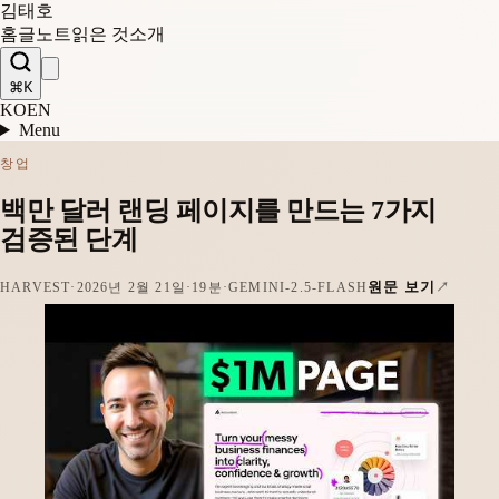
김태호
홈
글
노트
읽은 것
소개
⌘K
KO
EN
Menu
창업
백만 달러 랜딩 페이지를 만드는 7가지
검증된 단계
원문 보기
HARVEST
·
2026년 2월 21일
·
19분
·
GEMINI-2.5-FLASH