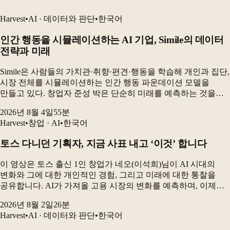
Harvest
•
AI · 데이터와 판단
•
한국어
인간 행동을 시뮬레이션하는 AI 기업, Simile의 데이터
전략과 미래
Simile은 사람들의 가치관·취향·편견·행동을 학습해 개인과 집단,
시장 전체를 시뮬레이션하는 인간 행동 파운데이션 모델을
만들고 있다. 창업자 준성 박은 단순히 미래를 예측하는 것을
넘어, “어떻게 하면 우리가 원하는 미래를 만들 수 있는가”를
2026년 8월 4일
55
분
보여주는 것이 시뮬레이션의 핵심이라고 설명...
Harvest
•
창업 · AI
•
한국어
토스 다니던 기획자, 지금 사표 내고 ‘이것’ 합니다
이 영상은 토스 출신 1인 창업가 네오(이석희)님이 AI 시대의
변화와 그에 대한 개인적인 경험, 그리고 미래에 대한 통찰을
공유합니다. AI가 가져올 고용 시장의 변화를 예측하며, 이제는
'AI로 창업하는 것'이 아니라 '창업을 AI로 해야 한다'는 메시지를
2026년 8월 2일
26
분
전달하고, 홀로 설 수 있는...
Harvest
•
AI · 데이터와 판단
•
한국어