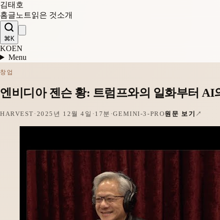
김태호
홈
글
노트
읽은 것
소개
⌘K
KO
EN
Menu
창업
엔비디아 젠슨 황: 트럼프와의 일화부터 AI
HARVEST
·
2025년 12월 4일
·
17분
·
GEMINI-3-PRO
원문 보기