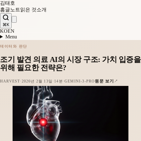
김태호
홈
글
노트
읽은 것
소개
⌘K
KO
EN
Menu
데이터와 판단
조기 발견 의료 AI의 시장 구조: 가치 입증을
위해 필요한 전략은?
원문 보기
HARVEST
·
2026년 2월 13일
·
14분
·
GEMINI-3-PRO