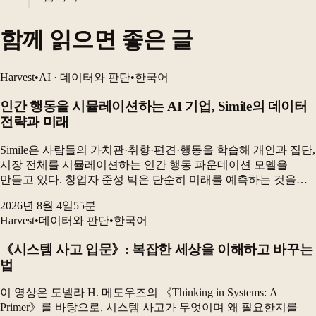
함께 읽으면 좋은 글
Harvest
•
AI · 데이터와 판단
•
한국어
인간 행동을 시뮬레이션하는 AI 기업, Simile의 데이터
전략과 미래
Simile은 사람들의 가치관·취향·편견·행동을 학습해 개인과 집단,
시장 전체를 시뮬레이션하는 인간 행동 파운데이션 모델을
만들고 있다. 창업자 준성 박은 단순히 미래를 예측하는 것을
넘어, “어떻게 하면 우리가 원하는 미래를 만들 수 있는가”를
2026년 8월 4일
55
분
보여주는 것이 시뮬레이션의 핵심이라고 설명...
Harvest
•
데이터와 판단
•
한국어
《시스템 사고 입문》: 복잡한 세상을 이해하고 바꾸는
법
이 영상은 도넬라 H. 메도우즈의 《Thinking in Systems: A
Primer》를 바탕으로, 시스템 사고가 무엇이며 왜 필요한지를