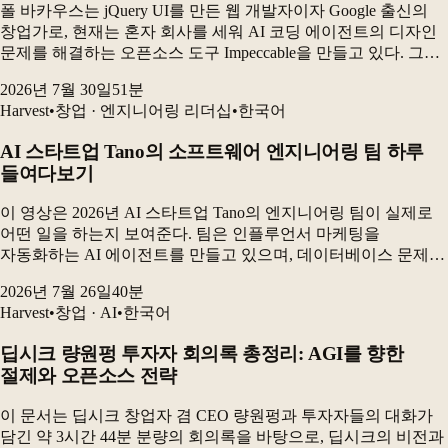
폴 바카우스는 jQuery UI를 만든 웹 개발자이자 Google 출신의
창업가로, 현재는 혼자 회사를 세워 AI 코딩 에이전트의 디자인
문제를 해결하는 오픈소스 도구 Impeccable을 만들고 있다. 그는
AI 시대에 인간에게 가장 중요한 능력은 무언가를 더하는
2026년 7월 30일
51
분
창의성보다 “무엇을 하지...
Harvest
•
창업 · 엔지니어링 리더십
•
한국어
AI 스타트업 Tano의 소프트웨어 엔지니어링 팀 하루
들여다보기
이 영상은 2026년 AI 스타트업 Tano의 엔지니어링 팀이 실제로
어떤 일을 하는지 보여준다. 팀은 인플루언서 마케팅을
자동화하는 AI 에이전트를 만들고 있으며, 데이터베이스 문제를
해결하고 고객 성과를 측정하는 동시에 AI 코딩 도구를 활용해
2026년 7월 26일
40
분
제품을 빠르게 개발하고 있다. 가장 큰 변...
Harvest
•
창업 · AI
•
한국어
딥시크 량원펑 투자자 회의록 총정리: AGI를 향한
절제와 오픈소스 전략
이 문서는 딥시크 창업자 겸 CEO 량원펑과 투자자들의 대화가
담긴 약 3시간 44분 분량의 회의록을 바탕으로, 딥시크의 비전과