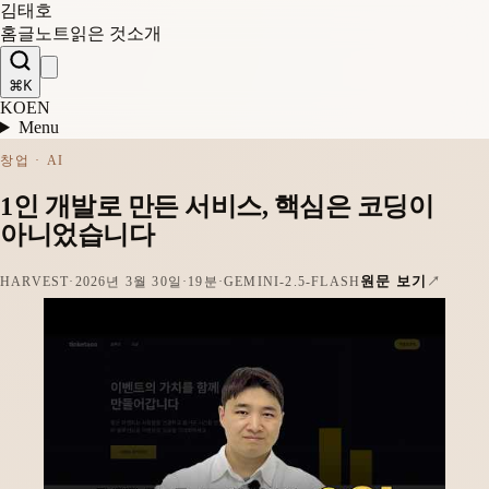
김태호
홈
글
노트
읽은 것
소개
⌘K
KO
EN
Menu
창업 · AI
1인 개발로 만든 서비스, 핵심은 코딩이
아니었습니다
원문 보기
HARVEST
·
2026년 3월 30일
·
19분
·
GEMINI-2.5-FLASH