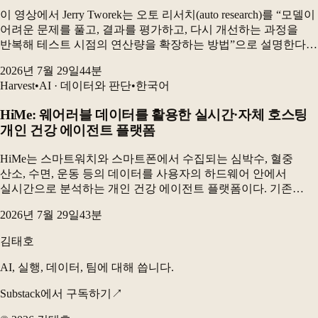
이 영상에서 Jerry Tworek는 오토 리서치(auto research)를 “모델이
어려운 문제를 풀고, 결과를 평가하고, 다시 개선하는 과정을
반복해 테스트 시점의 연산량을 확장하는 방법”으로 설명한다.
하지만 현재의 AI 연구 시스템은 새로운 아이디어를 충분히
2026년 7월 29일
44
분
다양하게 만들어내지 못...
Harvest
•
AI · 데이터와 판단
•
한국어
HiMe: 웨어러블 데이터를 활용한 실시간·자체 호스팅
개인 건강 에이전트 플랫폼
HiMe는 스마트워치와 스마트폰에서 수집되는 심박수, 혈중
산소, 수면, 운동 등의 데이터를 사용자의 하드웨어 안에서
실시간으로 분석하는 개인 건강 에이전트 플랫폼이다. 기존
웨어러블 분석의 획일성과 개인정보 문제를 해결하기 위해
2026년 7월 29일
43
분
데이터베이스를 핵심 구성요소로 삼고, 실시간 감지와
장기적인...
김태호
AI, 실행, 데이터, 팀에 대해 씁니다.
Substack에서 구독하기
↗