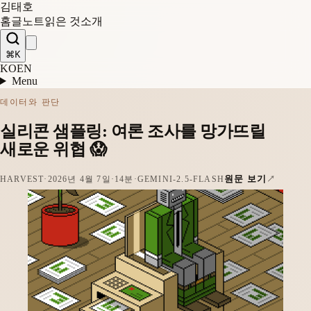
김태호
홈
글
노트
읽은 것
소개
⌘K
KO
EN
Menu
데이터와 판단
실리콘 샘플링: 여론 조사를 망가뜨릴
새로운 위협 😱
원문 보기
HARVEST
·
2026년 4월 7일
·
14분
·
GEMINI-2.5-FLASH