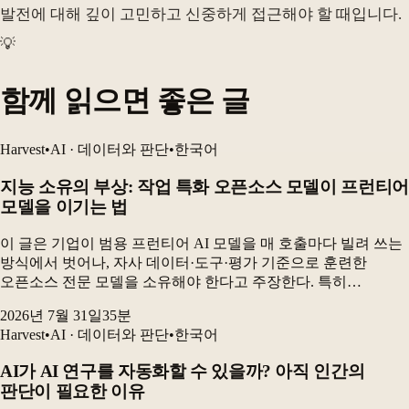
발전에 대해 깊이 고민하고 신중하게 접근해야 할 때입니다.
💡
함께 읽으면 좋은 글
Harvest
•
AI · 데이터와 판단
•
한국어
지능 소유의 부상: 작업 특화 오픈소스 모델이 프런티어
모델을 이기는 법
이 글은 기업이 범용 프런티어 AI 모델을 매 호출마다 빌려 쓰는
방식에서 벗어나, 자사 데이터·도구·평가 기준으로 훈련한
오픈소스 전문 모델을 소유해야 한다고 주장한다. 특히
전자상거래 카탈로그 검수 실험에서 GRPO로 미세조정한 90억
2026년 7월 31일
35
분
파라미터 오픈소스 모델은 최고 프런티어 구성보다 더...
Harvest
•
AI · 데이터와 판단
•
한국어
AI가 AI 연구를 자동화할 수 있을까? 아직 인간의
판단이 필요한 이유